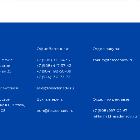
Офис Заречная:
Отдел закупа:
 офис:
+7 (908) 991-94-92
zakup@fasadenadv.ru
осток
+7 (908) 447-37-42
ная 35
+7 (984) 198-50-09
+7 (924) 130-73-73
леутская:
sales@fasadenadv.ru
осток
Бухгалтерия:
Отдел по рекламе:
ая 11, 7 этаж,
.05
buh@fasadenadv.ru
+7 (908) 997-02-67
reklama@fasadenadv.ru