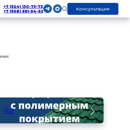
+7 (924) 130-73-73
Консультация
+7 (908) 991-94-92
нных
Ral